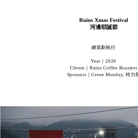
Ruins Xmas Festival
​河邊耶誕節
總策劃執行​
Year｜2020
Clients｜Ruins Coffee Roasters
Sponsors｜Green Monday, 特力