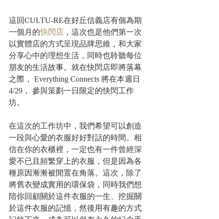
這回CULTU-RE在好丘信義店有個為期
一個月的
快閃店
，這次也是他們第一次
以實體店的方式呈現品牌思維，和大家
分享心中的理想生活，同時也聆聽每位
朋友的生活故事。就在快閃店即將落幕
之際， Everything Connects 將在本週日
4/29， 參與策劃一日限定的快閃工作
坊。
在這次的工作坊中，我們希望可以創造
一段與心愛的衣服好好對話的時間。相
信在你的衣櫃裡，一定也有一件曾經深
愛不已且頻繁穿上的衣服，但是因為各
種原因漸漸被閒置在角落。這次，除了
將舊衣變成實用的環保袋，同時我們想
陪你回顧關於這件衣服的一生、挖掘關
於這件衣服的記憶，然後用有趣的方式