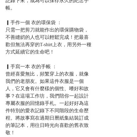
記錄下來，成為可以保存永久的紀念手
帳。
▎手作一個 衣的環保袋 ： 
只需一把剪刀就能作出的環保購物袋，
不善縫紉的人也可以輕鬆完成！把最喜
歡但無法再穿的T-shirt上衣，用另外一種
方式延續它的生命吧！
▎手寫一本 衣的手帳 ： 
曾經喜愛無比，頻繁穿上的衣服，就像
我們的老朋友。如果這件衣服是一個
人，它又會有什麼樣的個性、嗜好和故
事？在這場工作坊，我們陪你一起設計
專屬衣服的回憶錄手札。一起好好為這
件特別的愛衣記錄下不同階段的生命歷
程。將故事寫在過期日曆紙集結裝訂成
的筆記本，用往日時光向喜歡的舊衣致
敬！