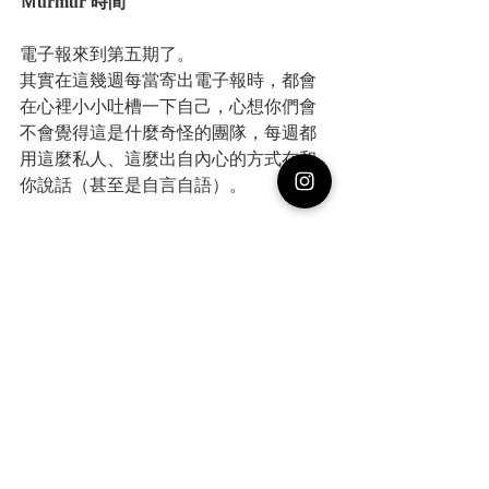
Ｍurmur 時間
電子報來到第五期了。
其實在這幾週每當寄出電子報時，都會
在心裡小小吐槽一下自己，心想你們會
不會覺得這是什麼奇怪的團隊，每週都
用這麼私人、這麼出自內心的方式在和
你說話（甚至是自言自語）。
你 / 妳知道嗎？其實Everyting Connects目
前還只是個一人的團隊（舉手中）。所
以每週的電子報對我來說，就是一個以
我的個人身份和大家對話的時空。也只
有在這裡，我才會以「我」自稱，其他
時候對外還是必須說「我們」（為什
麼？因為這樣感覺比較專業嘛 :P）。
其實我知道這段時間將會是很難得的時
光。也許以後的Everyting Connects會開