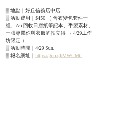
▒ 地點｜好丘信義店中店
▒ 活動費用｜$450 （ 含衣變包套件一
組、A6 回收日曆紙筆記本、手製素材、
一張專屬你與衣服的拍立得 → 4/29工作
坊限定 ）
▒ 活動時間｜4/29 Sun.
▒ 報名網址｜
https://goo.gl/MWCMtf