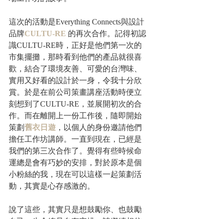
這次的活動是Everything Connects與設計
品牌
CULTU-RE
的再次合作。記得初認
識CULTU-RE時，正好是他們第一次的
市集擺攤，那時看到他們的產品就很喜
歡，結合了環境友善、可愛的台灣味、
實用又好看的設計於一身，令我十分欣
賞。於是在前公司策畫講座活動時便立
刻想到了CULTU-RE，並展開初次的合
作。而在離開上一份工作後，隨即開始
策劃
舊衣日遊
，以個人的身份邀請他們
擔任工作坊講師。一直到現在，已經是
我們的第三次合作了。覺得有些時候命
運總是會有巧妙的安排，對於原本是個
小粉絲的我，現在可以這樣一起策劃活
動，其實是心存感激的。
說了這些，其實只是想鼓勵你、也鼓勵