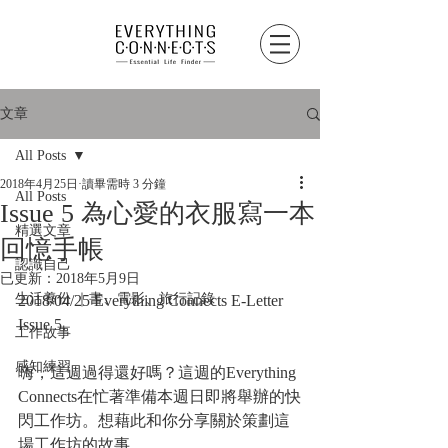
文章
All Posts
2018年4月25日
讀畢需時 3 分鐘
All Posts
Issue 5 為心愛的衣服寫一本
精選文章
回憶手帳
認識自己
已更新：
2018年5月9日
生活養份 ｜書、電影、旅行記錄
2018/04/25 Everything Connects E-Letter 
Issue 5. 
工作故事
感知練習
嗨，這週過得還好嗎？這週的Everything 
Connects在忙著準備本週日即將舉辦的快
閃工作坊。想藉此和你分享關於策劃這
場工作坊的故事。