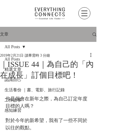
文章
All Posts
2019年2月21日
讀畢需時 3 分鐘
All Posts
｜ISSUE 44｜為自己的「內
精選文章
在成長」訂個目標吧！
認識自己
生活養份 ｜書、電影、旅行記錄
你是個會在新年之際，為自己訂定年度
工作故事
目標的人嗎？
感知練習
對於今年的新希望，我有了一些不同於
以往的觀點。