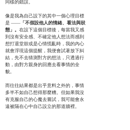
同樣的錯誤。
像是我為自己設下的其中一個心理目標
是 ——
「不假設他人的情緒、看法與狀
態」。
在設下這個目標後，每當我又感
到沒有安全感、不確定他人想法而感到
想打退堂鼓或是心情慌亂時，我的內心
就會浮現這個提醒，我便會試著放下糾
結，先不去猜測對方的想法，只透過行
動，由對方親身的回應去看事情的全
貌。
而往往結果都是出乎意料之外的，事情
多半不如自己想得那麼糟。但如果我沒
有克服自己的心魔去嘗試，我可能會永
遠被隔在心中自己設立的那道牆裡。