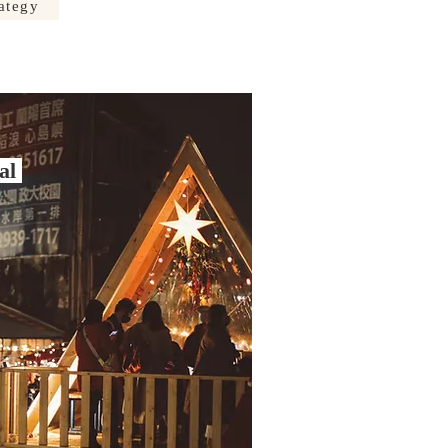
ategy
val