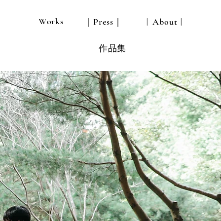
Works
｜Press｜
︱About︱
作品集