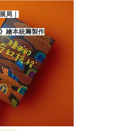
展局｜
》繪本統籌製作