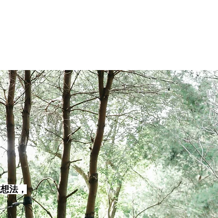
，
或想法，