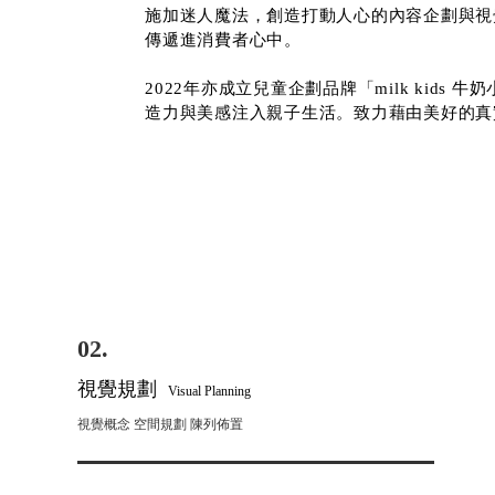
施加迷人魔法，創造打動人心的內容企劃與視
傳遞進消費者心中。
2022年亦成立兒童企劃品牌「
milk kids 牛
造力與美感注入親子生活。致力藉由美好的真
02.
視覺規劃
Visual Planning
視覺概念 空間規劃 陳列佈置