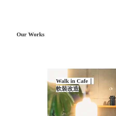
Our Works
Walk in Cafe｜
軟裝改造