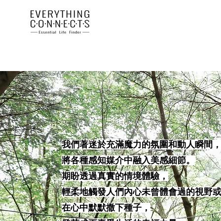
我們著迷於充滿魔力的氛圍和動人瞬間
將各種感知媒介中融入美感細節。
期盼透過真實的情境體驗，
輕柔地觸發人們內心未曾體會過的視野
在心中默默撒下種子，