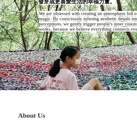
發芽成更喜愛生活的幸福力量。
We are obsessed with creating an atmosphere full of
magic. By consciously infusing aesthetic details in
perceptions, we gently trigger people's inner vision
works, because we believe everything connects eve
About Us